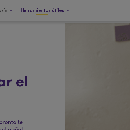
zín
Herramientas útiles
r el
pronto te
del pañal.