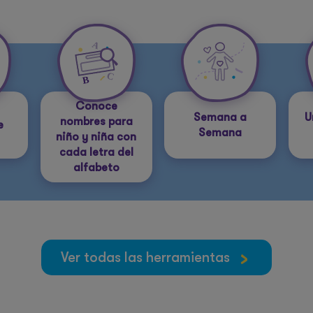
Conoce
Semana a
U
nombres para
e
Semana
niño y niña con
cada letra del
alfabeto
Ver todas las herramientas