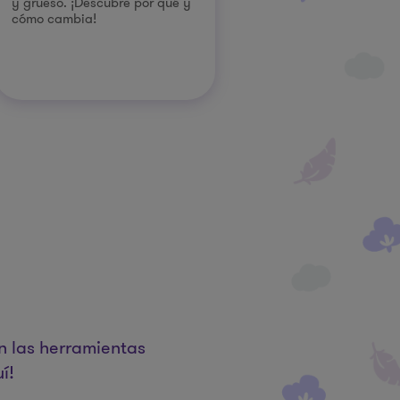
y grueso. ¡Descubre por qué y
cómo cambia!
n las herramientas
í!