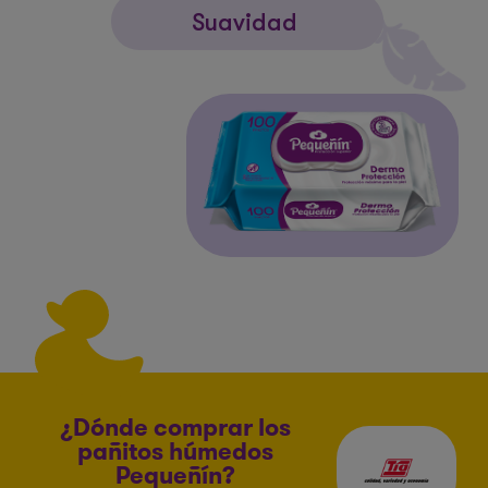
Suavidad
¿Dónde comprar los
pañitos húmedos
Pequeñín?