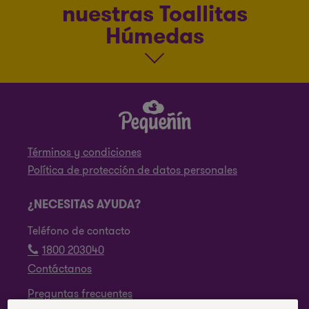
nuestras Toallitas
Húmedas
Términos y condiciones
Política de protección de datos personales
¿NECESITAS AYUDA?
Teléfono de contacto
1800 203040
Contáctanos
Preguntas frecuentes