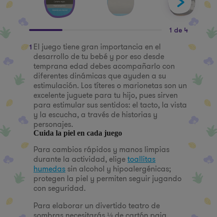
1 de 4
El juego tiene gran importancia en el
Dibuja un
1
2
desarrollo de tu bebé y por eso desde
y recorta
temprana edad debes acompañarlo con
el papel 
diferentes dinámicas que ayuden a su
el result
estimulación. Los títeres o marionetas son un
excelente juguete para tu hijo, pues sirven
para estimular sus sentidos: el tacto, la vista
y la escucha, a través de historias y
personajes.
Cuida la piel en cada juego
Para cambios rápidos y manos limpias
durante la actividad, elige
toallitas
humedas
sin alcohol y hipoalergénicas;
protegen la piel y permiten seguir jugando
con seguridad.
Para elaborar un divertido teatro de
sombras necesitarás ⅛ de cartón paja,