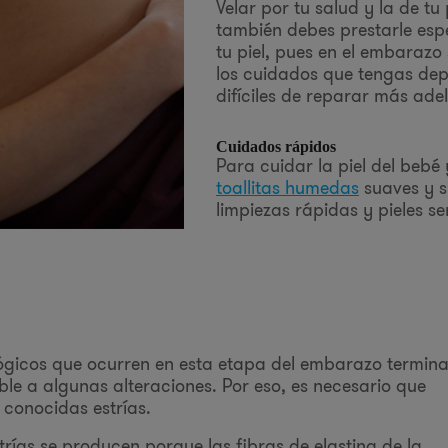
Velar por tu salud y la de t
también debes prestarle esp
tu piel, pues en el embarazo
los cuidados que tengas dep
difíciles de reparar más ade
Cuidados rápidos
Para cuidar la piel del bebé y
toallitas humedas
suaves y s
limpiezas rápidas y pieles se
ógicos que ocurren en esta etapa del embarazo termin
ible a algunas alteraciones. Por eso, es necesario que
 conocidas estrías.
rías se producen porque las fibras de elastina de la