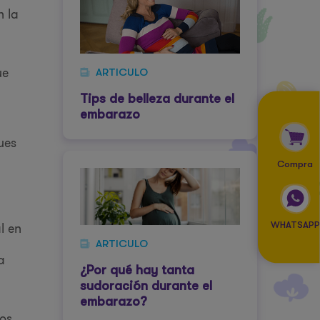
n la
ue
ARTICULO
Tips de belleza durante el
embarazo
ues
Compra
l en
WHATSAPP
ARTICULO
a
¿Por qué hay tanta
sudoración durante el
embarazo?
dos