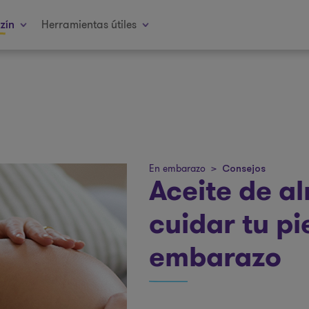
Herramientas útiles
zín
En embarazo
>
Consejos
Aceite de a
cuidar tu pie
embarazo