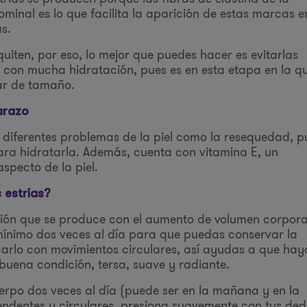
inal es lo que facilita la aparición de estas marcas e
s.
 quiten, por eso, lo mejor que puedes hacer es evitarlas
con mucha hidratación, pues es en esta etapa en la q
ar de tamaño.
arazo
 diferentes problemas de la piel como la resequedad, p
ara hidratarla. Además, cuenta con vitamina E, un
specto de la piel.
 estrías?
sión que se produce con el aumento de volumen corpora
 mínimo dos veces al día para que puedas conservar la
arlo con movimientos circulares, así ayudas a que hay
 buena condición, tersa, suave y radiante.
uerpo dos veces al día (puede ser en la mañana y en la
ndentes y circulares, presiona suavemente con tus de