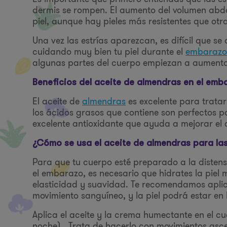
dermis se rompen. El aumento del volumen abdom
piel, aunque hay pieles más resistentes que otra
Una vez las estrías aparezcan, es difícil que se
cuidando muy bien tu piel durante el
embarazo
algunas partes del cuerpo empiezan a aument
Beneficios del aceite de almendras en el emb
El aceite de
almendras
es excelente para tratar
los ácidos grasos que contiene son perfectos p
excelente antioxidante que ayuda a mejorar el a
¿Cómo se usa el aceite de almendras para las
Para que tu cuerpo esté preparado a la disten
el embarazo, es necesario que hidrates la piel
elasticidad y suavidad. Te recomendamos aplic
movimiento sanguíneo, y la piel podrá estar en
Aplica el aceite y la crema humectante en el c
noche). Trata de hacerlo con movimientos asce