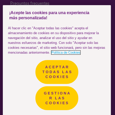
Preguntas frecuentes
¡Acepte las cookies para una experiencia
SÍGUENOS
más personalizada!
Facebook
Al hacer clic en "Aceptar todas las cookies" acepta el
almacenamiento de cookies en su dispositivo para mejorar la
Instagram
navegación del sitio, analizar el uso del sitio y ayudar en
nuestros esfuerzos de marketing. Con solo "Aceptar solo las
YouTube
cookies necesarias", el sitio web funcionará, pero sin las mejoras
mencionadas anteriormente.
Política de Cookies
ACEPTAR
Ecuador
ESTÁS EN EL SITIO DE:
TODAS LAS
COOKIES
GESTIONA
R LAS
COOKIES