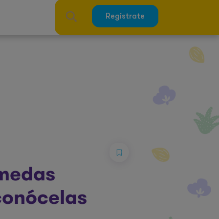
Regístrate
úmedas
 conócelas