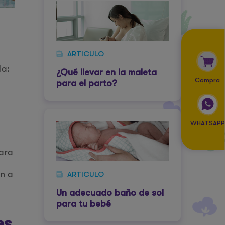
ARTICULO
la:
¿Qué llevar en la maleta
Compra
para el parto?
WHATSAPP
para
an a
ARTICULO
Un adecuado baño de sol
para tu bebé
es