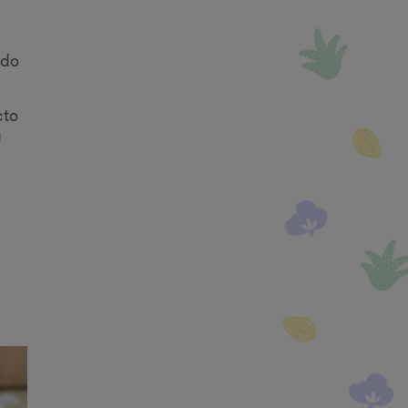
ndo
cto
a