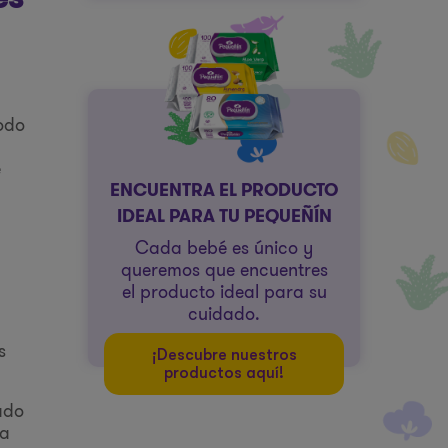
todo
e
ENCUENTRA EL PRODUCTO
IDEAL PARA TU PEQUEÑÍN
Cada bebé es único y
queremos que encuentres
el producto ideal para su
cuidado.
s
¡Descubre nuestros
productos aquí!
ado
ra