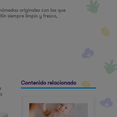
 húmedas originales con las que
ín siempre limpio y fresco,
Contenido relacionado
a
ra