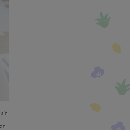
 sin
dan