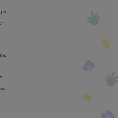
4 pm
or
tos
da
n
ces