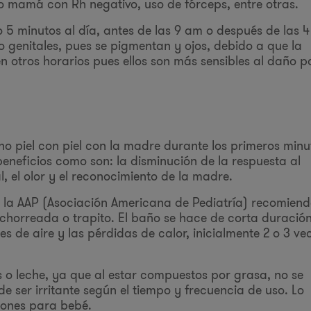
 mamá con Rh negativo, uso de fórceps, entre otras.
lo 5 minutos al día, antes de las 9 am o después de las 
o genitales, pues se pigmentan y ojos, debido a que la
n otros horarios pues ellos son más sensibles al daño p
ho piel con piel con la madre durante los primeros minu
neficios como son: la disminución de la respuesta al
, el olor y el reconocimiento de la madre.
, la AAP (Asociación Americana de Pediatría) recomien
horreada o trapito. El baño se hace de corta duració
es de aire y las pérdidas de calor, inicialmente 2 o 3 ve
s o leche, ya que al estar compuestos por grasa, no se
e ser irritante según el tiempo y frecuencia de uso. Lo
bones para bebé.