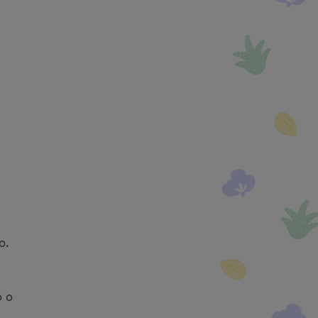
o.
o o