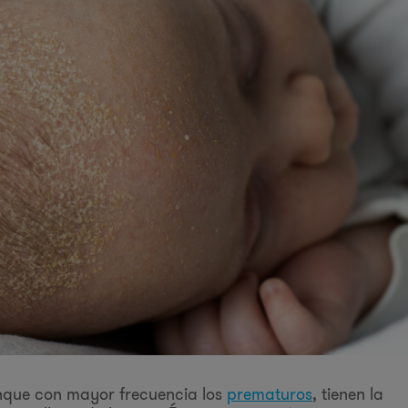
unque con mayor frecuencia los
prematuros
, tienen la