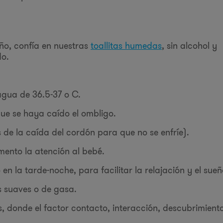
ño, confía en nuestras
toallitas humedas
, sin alcohol y
do.
agua de 36.5-37 º C.
que se haya caído el ombligo.
 de la caída del cordón para que no se enfríe).
ento la atención al bebé.
n la tarde-noche, para facilitar la relajación y el sueñ
as suaves o de gasa.
s, donde el factor contacto, interacción, descubrimient