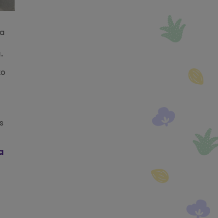
va
.
to
s
a