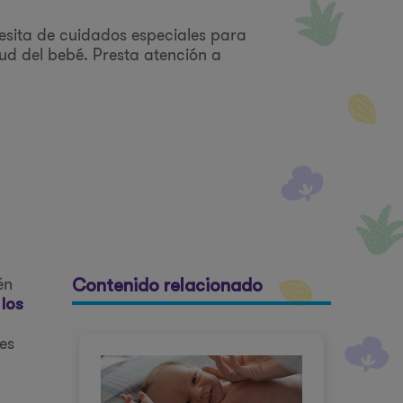
cesita de cuidados especiales para
ud del bebé. Presta atención a
én
Contenido relacionado
r
los
es