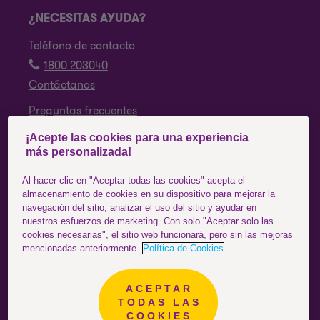
¿NECESITAS AYUDA?
Teléfono de contacto
1800 203040
Contáctanos
Preguntas frecuentes
¡Acepte las cookies para una experiencia
SÍGUENOS
más personalizada!
Facebook
Al hacer clic en "Aceptar todas las cookies" acepta el
almacenamiento de cookies en su dispositivo para mejorar la
Instagram
navegación del sitio, analizar el uso del sitio y ayudar en
nuestros esfuerzos de marketing. Con solo "Aceptar solo las
YouTube
cookies necesarias", el sitio web funcionará, pero sin las mejoras
mencionadas anteriormente.
Política de Cookies
ACEPTAR
Ecuador
ESTÁS EN EL SITIO DE:
TODAS LAS
COOKIES