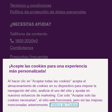
Términos y condiciones
Política de protección de datos personales
¿NECESITAS AYUDA?
Teléfono de contacto
1800 203040
Contáctanos
Preguntas frecuentes
¡Acepte las cookies para una experiencia
SÍGUENOS
más personalizada!
Facebook
Al hacer clic en "Aceptar todas las cookies" acepta el
almacenamiento de cookies en su dispositivo para mejorar la
Instagram
navegación del sitio, analizar el uso del sitio y ayudar en
nuestros esfuerzos de marketing. Con solo "Aceptar solo las
YouTube
cookies necesarias", el sitio web funcionará, pero sin las mejoras
mencionadas anteriormente.
Política de Cookies