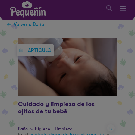
Volver a Baño
ARTICULO
Cuidado y limpieza de los
ojitos de tu bebé
Baño
>
Higiene y Limpieza
En el
cuidado diario de tu recién nacido
la