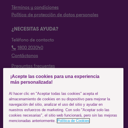
Términos y condiciones
Política de protección de datos personales
¿NECESITAS AYUDA?
Teléfono de contacto
1800 203040
Contáctanos
Preguntas frecuentes
¡Acepte las cookies para una experiencia
SÍGUENOS
más personalizada!
Facebook
Al hacer clic en "Aceptar todas las cookies" acepta el
almacenamiento de cookies en su dispositivo para mejorar la
Instagram
navegación del sitio, analizar el uso del sitio y ayudar en
nuestros esfuerzos de marketing. Con solo "Aceptar solo las
YouTube
cookies necesarias", el sitio web funcionará, pero sin las mejoras
mencionadas anteriormente.
Política de Cookies