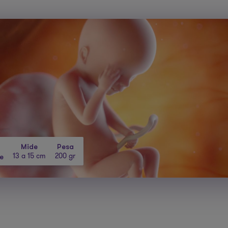
Mide
Pesa
13 a 15 cm
200 gr
e