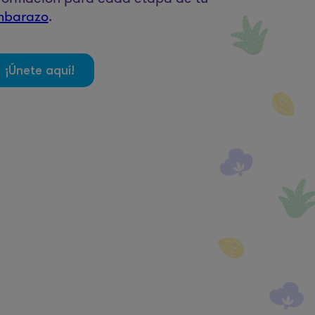
mbarazo
.
¡Únete aquí!