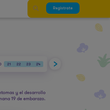
Regístrate
0
21
22
23
24
25
26
27
28
29
30
31
ntomas y el desarrollo
emana 19 de embarazo.