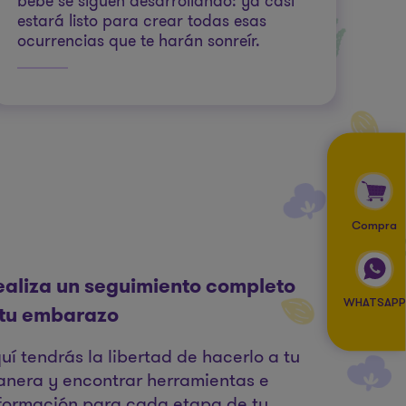
bebé se siguen desarrollando: ya casi
estará listo para crear todas esas
ocurrencias que te harán sonreír.
Compra
ealiza un seguimiento completo
WHATSAPP
 tu embarazo
uí tendrás la libertad de hacerlo a tu
nera y encontrar herramientas e
formación para cada etapa de tu