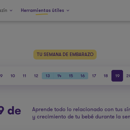
zín
Herramientas útiles
TU SEMANA DE EMBARAZO
9
10
11
12
13
14
15
16
17
18
19
2
9 de
Aprende todo lo relacionado con tus sí
y crecimiento de tu bebé durante la s
o