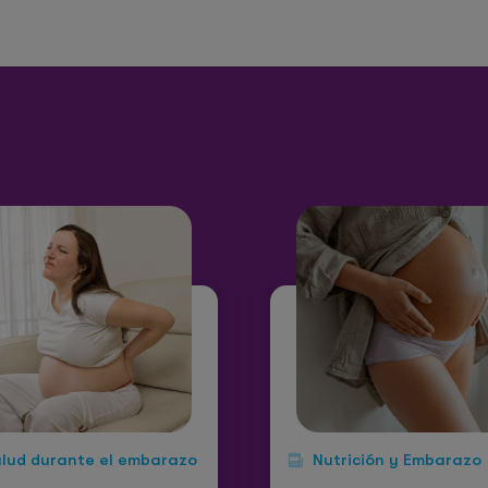
lud durante el embarazo
Nutrición y Embarazo