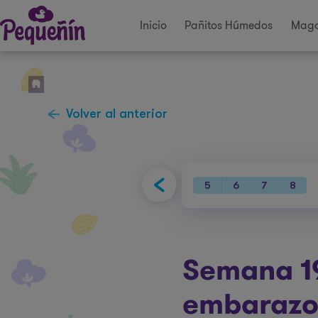
Inicio
Pañitos Húmedos
Maga
Volver al anterior
34
35
36
37
38
39
40
5
6
7
8
Semana 1
embaraz