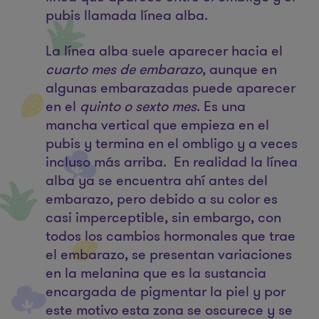
pubis llamada línea alba.
La línea alba suele aparecer hacia el
cuarto mes de embarazo
, aunque en
algunas embarazadas puede aparecer
en el
quinto o sexto mes
. Es una
mancha vertical que empieza en el
pubis y termina en el ombligo y a veces
incluso más arriba. En realidad la línea
alba ya se encuentra ahí antes del
embarazo, pero debido a su color es
casi imperceptible, sin embargo, con
todos los cambios hormonales que trae
el embarazo, se presentan variaciones
en la melanina que es la sustancia
encargada de pigmentar la piel y por
este motivo esta zona se oscurece y se