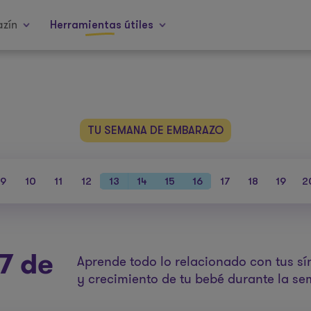
zín
Herramientas útiles
TU SEMANA DE EMBARAZO
9
10
11
12
13
14
15
16
17
18
19
2
7 de
Aprende todo lo relacionado con tus sí
y crecimiento de tu bebé durante la s
o