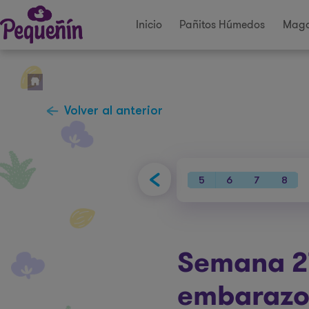
Inicio
Pañitos Húmedos
Maga
Volver al anterior
34
35
36
37
38
39
40
5
6
7
8
Semana 2
embaraz