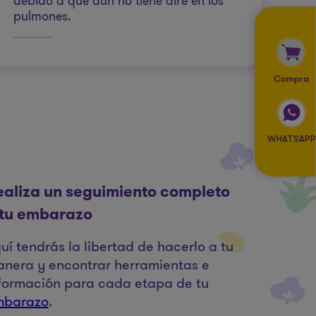
debido a que aún no tiene aire en los
pulmones.
Compra
WHATSAPP
ealiza un seguimiento completo
 tu embarazo
uí tendrás la libertad de hacerlo a tu
nera y encontrar herramientas e
formación para cada etapa de tu
mbarazo
.