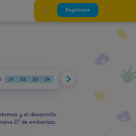
Regístrate
0
21
22
23
24
25
26
27
28
29
30
31
ntomas y el desarrollo
emana 27 de embarazo.