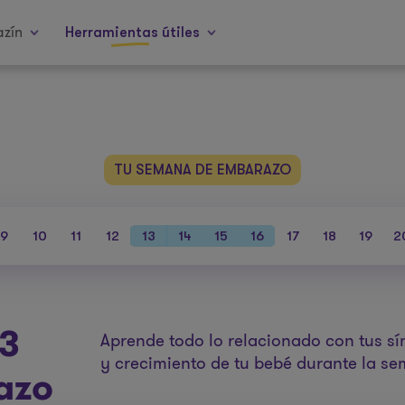
zín
Herramientas útiles
TU SEMANA DE EMBARAZO
9
10
11
12
13
14
15
16
17
18
19
2
3
Aprende todo lo relacionado con tus sí
y crecimiento de tu bebé durante la s
azo