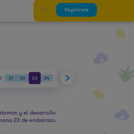
Regístrate
0
21
22
23
24
25
26
27
28
29
30
31
ntomas y el desarrollo
emana 23 de embarazo.