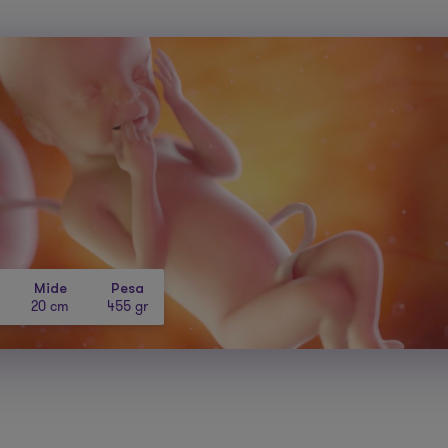
Mide
Pesa
20 cm
455 gr