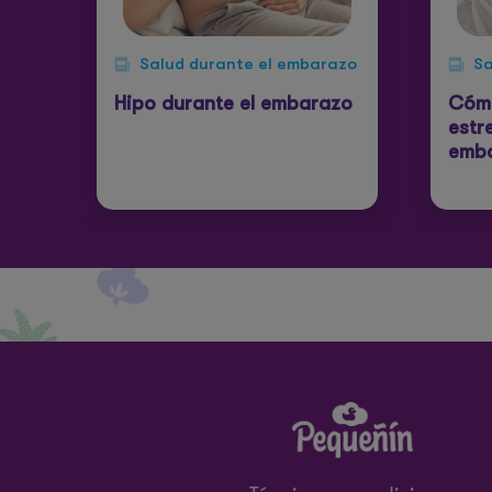
Salud durante el embarazo
Sa
Hipo durante el embarazo
Cómo
estr
emb