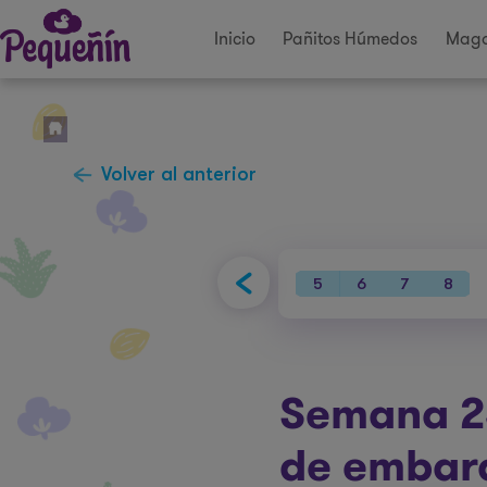
Inicio
Pañitos Húmedos
Maga
Volver al anterior
34
35
36
37
38
39
40
5
6
7
8
Semana 2
de embar