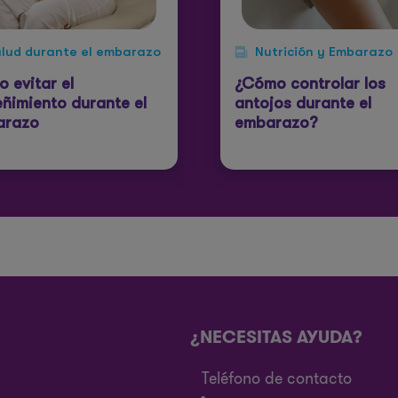
lud durante el embarazo
Nutrición y Embarazo
 evitar el
¿Cómo controlar los
eñimiento durante el
antojos durante el
arazo
embarazo?
¿NECESITAS AYUDA?
Teléfono de contacto