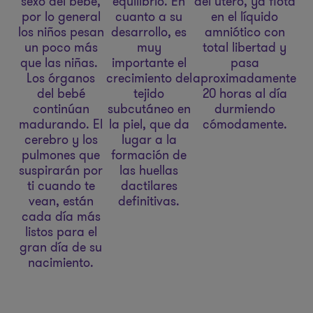
sexo del bebé,
equilibrio. En
del útero, ya flota
por lo general
cuanto a su
en el líquido
los niños pesan
desarrollo, es
amniótico con
un poco más
muy
total libertad y
que las niñas.
importante el
pasa
Los órganos
crecimiento del
aproximadamente
del bebé
tejido
20 horas al día
continúan
subcutáneo en
durmiendo
madurando. El
la piel, que da
cómodamente.
cerebro y los
lugar a la
pulmones que
formación de
suspirarán por
las huellas
ti cuando te
dactilares
vean, están
definitivas.
cada día más
listos para el
gran día de su
nacimiento.