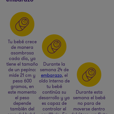
Tu bebé crece
de manera
asombrosa
cada día, ya
tiene el tamaño
Durante la
de un pepino:
semana 24 de
mide 21 cm y
embarazo
, el
pesa 600
oído interno de
gramos, en
tu bebé
este momento
continúa su
Durante esta
el peso
desarrollo y ya
semana el bebé
depende
es capaz de
no para de
también del
controlar el
moverse dentro